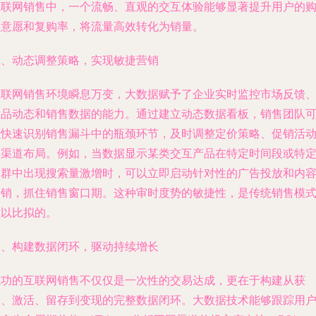
互联网销售中，一个流畅、直观的交互体验能够显著提升用户的
买意愿和复购率，将流量高效转化为销量。
三、动态调整策略，实现敏捷营销
互联网销售环境瞬息万变，大数据赋予了企业实时监控市场反馈
竞品动态和销售数据的能力。通过建立动态数据看板，销售团队
以快速识别销售漏斗中的瓶颈环节，及时调整定价策略、促销活
和渠道布局。例如，当数据显示某类交互产品在特定时间段或特
人群中出现搜索量激增时，可以立即启动针对性的广告投放和内
营销，抓住销售窗口期。这种审时度势的敏捷性，是传统销售模
难以比拟的。
四、构建数据闭环，驱动持续增长
成功的互联网销售不仅仅是一次性的交易达成，更在于构建从获
客、激活、留存到变现的完整数据闭环。大数据技术能够跟踪用